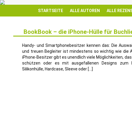
STARTSEITE
ALLE AUTOREN
ALLE REZEN
BookBook – die iPhone-Hülle für Buchl
15
JAN.
Handy- und Smartphonebesitzer kennen das: Die Auswahl
und treuen Begleiter ist mindestens so wichtig wie die 
iPhone-Besitzer gibt es unendlich viele Möglichkeiten, das
schützen oder es mit ausgefallenen Designs zum E
Silikonhülle, Hardcase, Sleeve oder […]