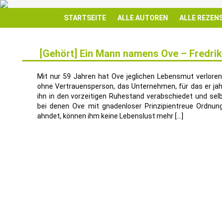
STARTSEITE
ALLE AUTOREN
ALLE REZEN
[Gehört] Ein Mann namens Ove – Fredr
16
NOV.
Mit nur 59 Jahren hat Ove jeglichen Lebensmut verloren:
ohne Vertrauensperson, das Unternehmen, für das er jah
ihn in den vorzeitigen Ruhestand verabschiedet und selb
bei denen Ove mit gnadenloser Prinzipientreue Ordnung
ahndet, können ihm keine Lebenslust mehr […]