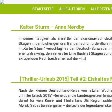
STARTSEITE
ALLE AUTOREN
ALLE REZEN
Kalter Sturm – Anne Nørdby
16
APR.
In seiner Tätigkeit als Ermittler der skandinavisch-d
Skagen in den bisherigen drei Bänden schon ordentlic
in „Kalter Sturm“ verschlägt es den Deutsch-Schweden nu
eher unfreiwillig, denn in erster Linie flüchtet Skagen vo
skrupelloser Rechtsextremer auf die – […]
[Thriller-Urlaub 2015] Teil #2: Eiskalte
17
JULI
Nach der kleinen Deutschland-Reise von letzter Woch
„Thriller Urlaub 2015“-Reihe über die Landesgrenzen hinaus
damit für viele Krimi- und Thrillerfans DIE Region schle
Mørck, Sebastian Bergman – die Liste der legendären skand