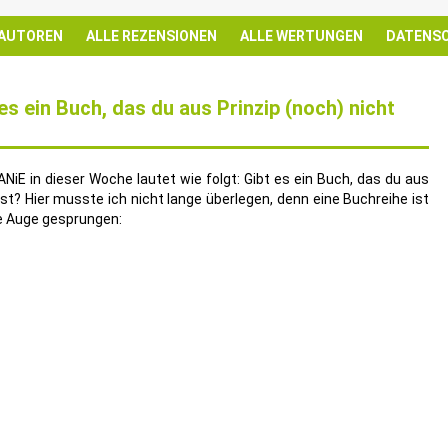
 AUTOREN
ALLE REZENSIONEN
ALLE WERTUNGEN
DATENS
s ein Buch, das du aus Prinzip (noch) nicht
iE in dieser Woche lautet wie folgt: Gibt es ein Buch, das du aus
ast? Hier musste ich nicht lange überlegen, denn eine Buchreihe ist
ge Auge gesprungen: