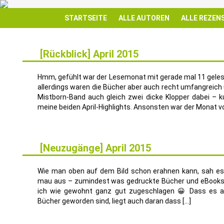
STARTSEITE
ALLE AUTOREN
ALLE REZEN
[Rückblick] April 2015
10
MAI
Hmm, gefühlt war der Lesemonat mit gerade mal 11 gelese
allerdings waren die Bücher aber auch recht umfangreich
Mistborn-Band auch gleich zwei dicke Klopper dabei – 
meine beiden April-Highlights. Ansonsten war der Monat von
[Neuzugänge] April 2015
1
MAI
Wie man oben auf dem Bild schon erahnen kann, sah es 
mau aus – zumindest was gedruckte Bücher und eBooks b
ich wie gewohnt ganz gut zugeschlagen 😀 Dass es a
Bücher geworden sind, liegt auch daran dass […]