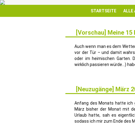
STARTSEITE
ALLE
[Vorschau] Meine 15
3
JUNI
Auch wenn man es dem Wetter 
vor der Tür – und damit wahrs
oder im heimischen Garten. D
wirklich passieren würde…) habe
[Neuzugänge] März 2
12
APR.
Anfang des Monats hatte ich 
März bisher der Monat mit d
Urlaub hatte, sah es eigentl
sodass ich mir zum Ende des Mo