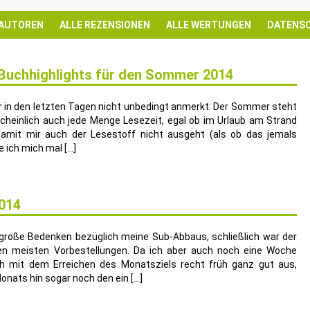
 AUTOREN
ALLE REZENSIONEN
ALLE WERTUNGEN
DATENS
 Buchhighlights für den Sommer 2014
in den letzten Tagen nicht unbedingt anmerkt: Der Sommer steht
cheinlich auch jede Menge Lesezeit, egal ob im Urlaub am Strand
amit mir auch der Lesestoff nicht ausgeht (als ob das jemals
 ich mich mal […]
014
große Bedenken bezüglich meine Sub-Abbaus, schließlich war der
en meisten Vorbestellungen. Da ich aber auch noch eine Woche
ich mit dem Erreichen des Monatsziels recht früh ganz gut aus,
nats hin sogar noch den ein […]