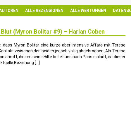
 AUTOREN
ALLE REZENSIONEN
ALLE WERTUNGEN
DATENS
Blut (Myron Bolitar #9) – Harlan Coben
r, dass Myron Bolitar eine kurze aber intensive Affäre mit Terese
r Kontakt zwischen den beiden jedoch völlig abgebrochen. Als Terese
anruft, ihn um seine Hilfe bittet und nach Paris einlädt, ist dieser
ktuelle Beziehung […]