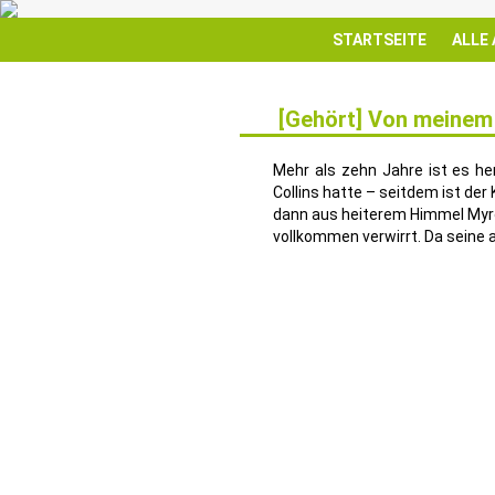
STARTSEITE
ALLE
[Gehört] Von meinem 
4
SEP.
Mehr als zehn Jahre ist es he
Collins hatte – seitdem ist de
dann aus heiterem Himmel Myron 
vollkommen verwirrt. Da seine a