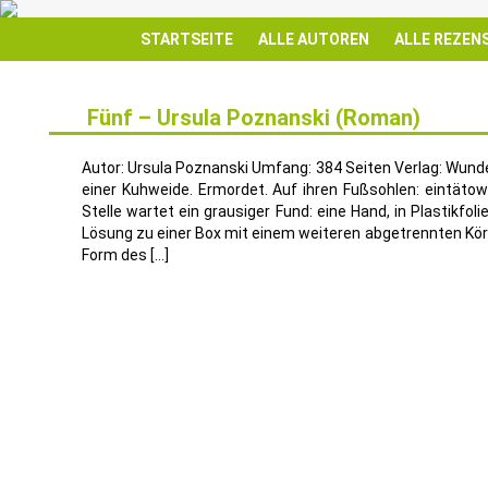
STARTSEITE
ALLE AUTOREN
ALLE REZEN
Fünf – Ursula Poznanski (Roman)
14
JULI
Autor: Ursula Poznanski Umfang: 384 Seiten Verlag: Wunderl
einer Kuhweide. Ermordet. Auf ihren Fußsohlen: eintätow
Stelle wartet ein grausiger Fund: eine Hand, in Plastikfol
Lösung zu einer Box mit einem weiteren abgetrennten Körpe
Form des […]