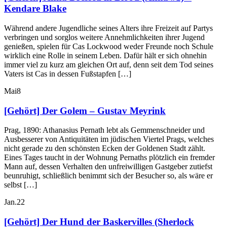
Kendare Blake
Während andere Jugendliche seines Alters ihre Freizeit auf Partys
verbringen und sorglos weitere Annehmlichkeiten ihrer Jugend
genießen, spielen für Cas Lockwood weder Freunde noch Schule
wirklich eine Rolle in seinem Leben. Dafür hält er sich ohnehin
immer viel zu kurz am gleichen Ort auf, denn seit dem Tod seines
Vaters ist Cas in dessen Fußstapfen […]
Mai
8
[Gehört] Der Golem – Gustav Meyrink
Prag, 1890: Athanasius Pernath lebt als Gemmenschneider und
Ausbesserer von Antiquitäten im jüdischen Viertel Prags, welches
nicht gerade zu den schönsten Ecken der Goldenen Stadt zählt.
Eines Tages taucht in der Wohnung Pernaths plötzlich ein fremder
Mann auf, dessen Verhalten den unfreiwilligen Gastgeber zutiefst
beunruhigt, schließlich benimmt sich der Besucher so, als wäre er
selbst […]
Jan.
22
[Gehört] Der Hund der Baskervilles (Sherlock