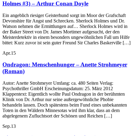
Holmes #3) – Arthur Conan Doyle
Ein angeblich riesiger Geisterhund sorgt im Moor der Grafschaft
Devonshire für Angst und Schrecken. Sherlock Holmes und Dr.
Watson nehmen die Ermittlungen auf… Sherlock Holmes wird in
der Baker Street von Dr. James Mortimer aufgesucht, der den
Meisterdetektiv in einem besonders ungewöhnlichen Fall um Hilfe
bittet: Kurz zuvor ist sein guter Freund Sir Charles Baskerville […]
Apr.
15
Ondragon: Menschenhunger – Anette Strohmeyer
(Roman)
Autor: Anette Strohmeyer Umfang: ca. 480 Seiten Verlag:
Psychothriller GmbH Erscheinungsdatum: 25. März 2012
Klappentext: Eigentlich wollte Paul Ondragon in der berühmten
Klinik von Dr. Arthur nur seine außergewöhnliche Phobie
behandeln lassen. Doch spätestens beim Fund eines unbekannten
Toten in den Wäldern Minnesotas wird ihm klar, dass an dem
abgelegenem Zufluchtsort der Schönen und Reichen […]
Sep.
13