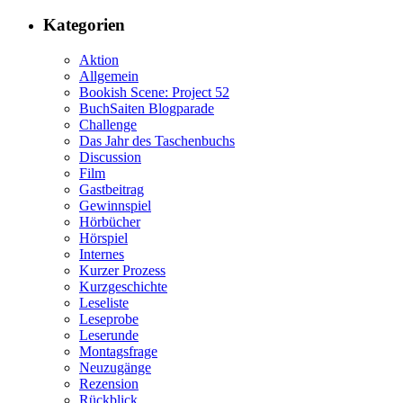
Kategorien
Aktion
Allgemein
Bookish Scene: Project 52
BuchSaiten Blogparade
Challenge
Das Jahr des Taschenbuchs
Discussion
Film
Gastbeitrag
Gewinnspiel
Hörbücher
Hörspiel
Internes
Kurzer Prozess
Kurzgeschichte
Leseliste
Leseprobe
Leserunde
Montagsfrage
Neuzugänge
Rezension
Rückblick