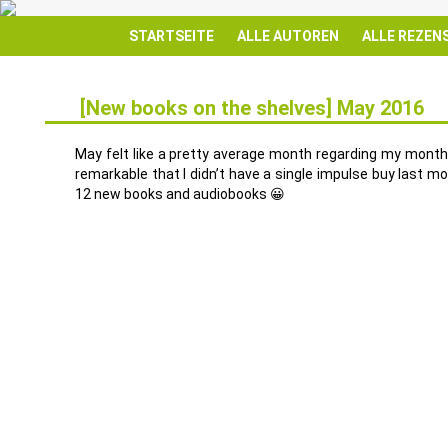
STARTSEITE
ALLE AUTOREN
ALLE REZEN
[New books on the shelves] May 2016
8
JUNI
May felt like a pretty average month regarding my month
remarkable that I didn’t have a single impulse buy last mon
12 new books and audiobooks 😀