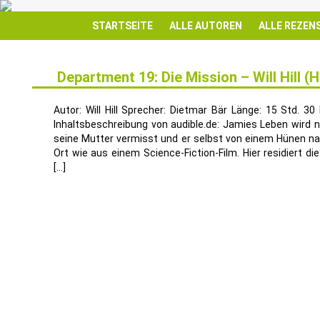
STARTSEITE
ALLE AUTOREN
ALLE REZEN
Department 19: Die Mission – Will Hill (
19
OKT.
Autor: Will Hill Sprecher: Dietmar Bär Länge: 15 Std. 30
Inhaltsbeschreibung von audible.de: Jamies Leben wird ni
seine Mutter vermisst und er selbst von einem Hünen n
Ort wie aus einem Science-Fiction-Film. Hier residiert d
[…]