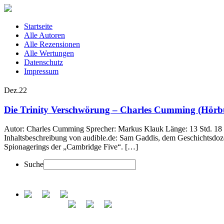
Startseite
Alle Autoren
Alle Rezensionen
Alle Wertungen
Datenschutz
Impressum
Dez.
22
Die Trinity Verschwörung – Charles Cumming (Hörb
Autor: Charles Cumming Sprecher: Markus Klauk Länge: 13 Std. 18 Min
Inhaltsbeschreibung von audible.de: Sam Gaddis, dem Geschichtsdozen
Spionagerings der „Cambridge Five“. […]
Suche