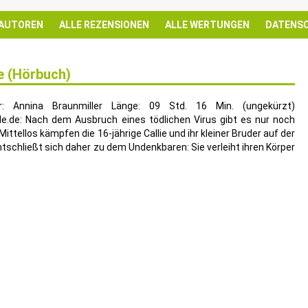
 AUTOREN
ALLE REZENSIONEN
ALLE WERTUNGEN
DATENS
ce (Hörbuch)
r: Annina Braunmiller Länge: 09 Std. 16 Min. (ungekürzt)
le.de: Nach dem Ausbruch eines tödlichen Virus gibt es nur noch
ittellos kämpfen die 16-jährige Callie und ihr kleiner Bruder auf der
ntschließt sich daher zu dem Undenkbaren: Sie verleiht ihren Körper