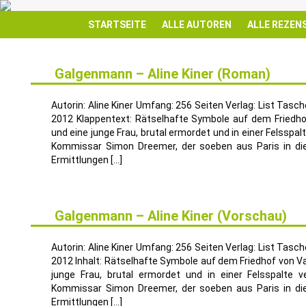
STARTSEITE
ALLE AUTOREN
ALLE REZEN
Galgenmann – Aline Kiner (Roman)
31
AUG.
Autorin: Aline Kiner Umfang: 256 Seiten Verlag: List Ta
2012 Klappentext: Rätselhafte Symbole auf dem Friedho
und eine junge Frau, brutal ermordet und in einer Felsspalt
Kommissar Simon Dreemer, der soeben aus Paris in die 
Ermittlungen […]
Galgenmann – Aline Kiner (Vorschau)
29
JULI
Autorin: Aline Kiner Umfang: 256 Seiten Verlag: List Ta
2012 Inhalt: Rätselhafte Symbole auf dem Friedhof von V
junge Frau, brutal ermordet und in einer Felsspalte v
Kommissar Simon Dreemer, der soeben aus Paris in die 
Ermittlungen […]