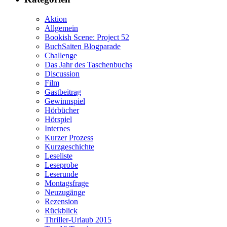
Aktion
Allgemein
Bookish Scene: Project 52
BuchSaiten Blogparade
Challenge
Das Jahr des Taschenbuchs
Discussion
Film
Gastbeitrag
Gewinnspiel
Hörbücher
Hörspiel
Internes
Kurzer Prozess
Kurzgeschichte
Leseliste
Leseprobe
Leserunde
Montagsfrage
Neuzugänge
Rezension
Rückblick
Thriller-Urlaub 2015