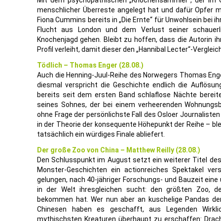
Mit dem psychopathischen „Knochensammler“, der im 
menschlicher Überreste angelegt hat und dafür Opfer mi
Fiona Cummins bereits in „Die Ernte“ für Unwohlsein bei ih
Flucht aus London und dem Verlust seiner schauerl
Knochenjagd gehen. Bleibt zu hoffen, dass die Autorin 
Profil verleiht, damit dieser den „Hannibal Lecter“-Vergle
Tödlich – Thomas Enger (28.08.)
Auch die Henning-Juul-Reihe des Norwegers Thomas Enge
diesmal verspricht die Geschichte endlich die Auflösun
bereits seit dem ersten Band schlaflose Nächte bereit
seines Sohnes, der bei einem verheerenden Wohnungsb
ohne Frage der persönlichste Fall des Osloer Journaliste
in der Theorie der konsequente Höhepunkt der Reihe – bl
tatsächlich ein würdiges Finale abliefert.
Der große Zoo von China – Matthew Reilly (28.08.)
Den Schlusspunkt im August setzt ein weiterer Titel des
Monster-Geschichten ein actionreiches Spektakel vers
gelungen, nach 40-jähriger Forschungs- und Bauzeit eine u
in der Welt ihresgleichen sucht: den größten Zoo, 
bekommen hat. Wer nun aber an kuschelige Pandas denkt
Chinesen haben es geschafft, aus Legenden Wirklic
mythischsten Kreaturen überhaupt zu erschaffen: Drach