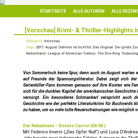
STARTSEITE
ALLE AUTOREN
ALLE REZEN
[Vorschau] Krimi- & Thriller-Highlights
3
AUG.
Kategorie:
Vorschau
Tags:
2017
,
August
,
Dahmer ist nicht tot
,
Das Original
,
Der große Zo
Nebelmann
,
League of American Traitors
,
The Dire King
,
Todesrei
Von Sommerloch keine Spur, denn auch im August warten wie
auf Freunde der Spannungsliteratur. Dabei zeigt sich der
Serienkiller-Fans kommen genauso auf ihre Kosten wie Fa
sich für die dunklen Kapitel der amerikanischen Geschichte
versorgt. Ein besonderes Schmankerl verspricht auch 
Geschichte wie der perfekte Literaturkrimi für Buchnerds kl
zu haben, um so viele tolle Neuerscheinungen wie möglich 
Der Nebelmann – Donato Carrisi (04.08.)
Mit Federico Inverni („Das Opfer Null“) und Luca D’Andre