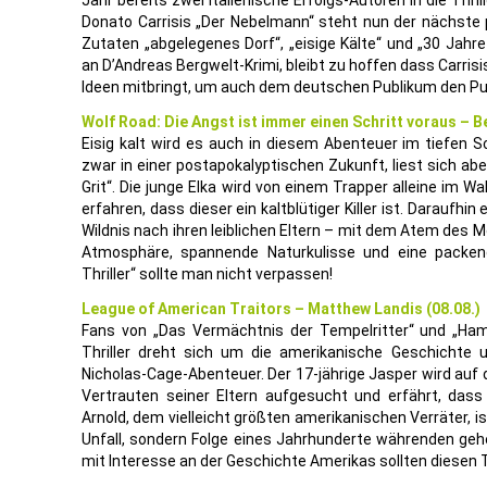
Jahr bereits zwei italienische Erfolgs-Autoren in die Thri
Donato Carrisis „Der Nebelmann“ steht nun der nächste p
Zutaten „abgelegenes Dorf“, „eisige Kälte“ und „30 Jahre
an D’Andreas Bergwelt-Krimi, bleibt zu hoffen dass Carri
Ideen mitbringt, um auch dem deutschen Publikum den Puls
Wolf Road: Die Angst ist immer einen Schritt voraus – Be
Eisig kalt wird es auch in diesem Abenteuer im tiefen S
zwar in einer postapokalyptischen Zukunft, liest sich abe
Grit“. Die junge Elka wird von einem Trapper alleine im
erfahren, dass dieser ein kaltblütiger Killer ist. Daraufhin
Wildnis nach ihren leiblichen Eltern – mit dem Atem des 
Atmosphäre, spannende Naturkulisse und eine packend
Thriller“ sollte man nicht verpassen!
League of American Traitors – Matthew Landis (08.08.)
Fans von „Das Vermächtnis der Tempelritter“ und „Hami
Thriller dreht sich um die amerikanische Geschichte u
Nicholas-Cage-Abenteuer. Der 17-jährige Jasper wird auf
Vertrauten seiner Eltern aufgesucht und erfährt, dass
Arnold, dem vielleicht größten amerikanischen Verräter, i
Unfall, sondern Folge eines Jahrhunderte währenden ge
mit Interesse an der Geschichte Amerikas sollten diesen Th