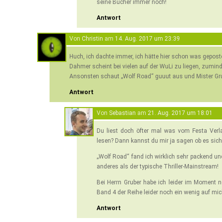
seine Bücher immer noch!
Antwort
Von
Christin
am
14. Aug. 2017 um 23:39
Huch, ich dachte immer, ich hätte hier schon was gepost
Dahmer scheint bei vielen auf der WuLi zu liegen, zumind
Ansonsten schaut „Wolf Road“ guuut aus und Mister Grube
Antwort
Von
Sebastian
am
21. Aug. 2017 um 18:01
Du liest doch öfter mal was vom Festa Verl
lesen? Dann kannst du mir ja sagen ob es sich 
„Wolf Road“ fand ich wirklich sehr packend un
anderes als der typische Thriller-Mainstream!
Bei Herrn Gruber habe ich leider im Moment 
Band 4 der Reihe leider noch ein wenig auf mi
Antwort