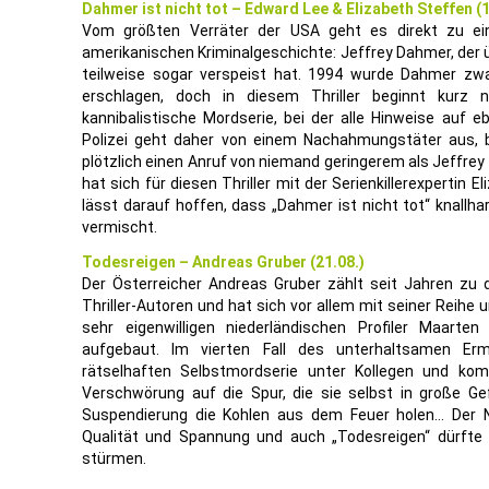
Dahmer ist nicht tot – Edward Lee & Elizabeth Steffen (1
Vom größten Verräter der USA geht es direkt zu ein
amerikanischen Kriminalgeschichte: Jeffrey Dahmer, der
teilweise sogar verspeist hat. 1994 wurde Dahmer zwa
erschlagen, doch in diesem Thriller beginnt kurz 
kannibalistische Mordserie, bei der alle Hinweise auf eb
Polizei geht daher von einem Nachahmungstäter aus, bi
plötzlich einen Anruf von niemand geringerem als Jeffre
hat sich für diesen Thriller mit der Serienkillerexperti
lässt darauf hoffen, dass „Dahmer ist nicht tot“ knallh
vermischt.
Todesreigen – Andreas Gruber (21.08.)
Der Österreicher Andreas Gruber zählt seit Jahren zu 
Thriller-Autoren und hat sich vor allem mit seiner Reihe
sehr eigenwilligen niederländischen Profiler Maarte
aufgebaut. Im vierten Fall des unterhaltsamen Erm
rätselhaften Selbstmordserie unter Kollegen und kom
Verschwörung auf die Spur, die sie selbst in große Ge
Suspendierung die Kohlen aus dem Feuer holen… Der 
Qualität und Spannung und auch „Todesreigen“ dürfte s
stürmen.