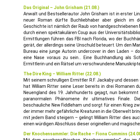
Das Original – John Grisham (21.08.)
Anwalt und Bestsellerautor John Grisham ist in erster Lini
neuer Roman dürfte Buchliebhaber aber gleich im d
Geschichte ist nämlich der Raub von handgeschriebenen Ma
durch einen spektakulären Coup aus der Universitätsbibli
Ermittlungen führen das FBI nach Florida, wo der Buchhän
gerät, der allerdings seine Unschuld beteuert. Um den M
Bureau eine junge Autorin undercover in den Laden – d
eine Nase voraus zu sein… Eine Buchhandlung als Scha
Ermittlerin und ein Rätsel um verschwundene Manuskripte
The Dire King – William Ritter (22.08.)
Mit seinem schrulligen Ermittler R.F. Jackaby und dessen
hat William Ritter seine Leser bereits in drei Romanen 
Neuengland des 19. Jahrhunderts gejagt, nun bekommt 
paranormalen Phänomene ihr ultimatives Finale. D
beschauliche New Fiddleham und sorgt für einen Krieg z
der immer mehr gefährliche Kreaturen in die Oberwelt brin
mit jedem Band steigern – gelingt William Ritter dies auc
einen würdigen Abschluss dieser originellen und magische
Der Knochensammler: Die Rache – Fiona Cummins (24.08