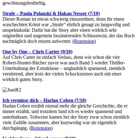
gewöhnungsbedürftig.
Strafe – Paula Polanski & Hakan Nesser (7/10)
Dieser Roman ist etwas schwierig einzuordnen, denn für einen
waschechten Krimi war „Strafe“ ehrlich gesagt zu langweilig und
unspektakulär. Dafür hat die Story aber einen wirklich sehr
originellen und ungemein faszinierenden Schlusstwist, der das Buch
nachträglich doch enorm aufwertet. (
Rezension
)
One by One – Chris Carter (9/10)
Auf Chris Carter ist einfach Verlass, denn wie schon die vier
Robert-Hunter-Bücher zuvor war auch Band 5 wieder Thriller-
Unterhaltung der Extraklasse – unglaublich spannend, ziemlich
verstörend, aber trotz der vielen Schockszenen auch mit einer
wirklich guten Story.
Ich vermisse dich – Harlan Coben (7/10)
Harlan Coben erzählt einmal mehr die gleiche Geschichte, die er
immer erzählt, und trotzdem fand ich es wieder spannend und
unterhaltsam. Teilweise kamen bei der Story zwar schon ziemlich
viele Zufälle zusammen, aber kurzweilig war sie eigentlich
durchgängig. (
Rezension
)