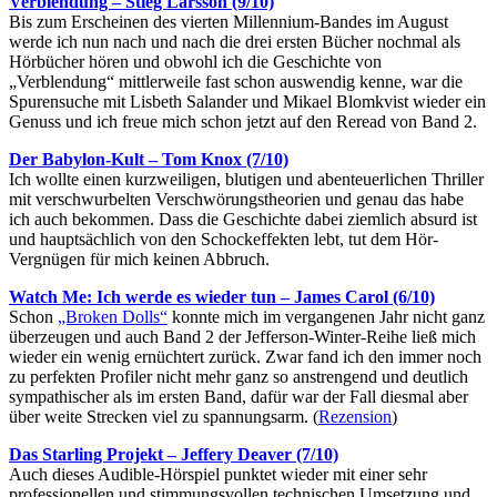
Verblendung – Stieg Larsson (9/10)
Bis zum Erscheinen des vierten Millennium-Bandes im August
werde ich nun nach und nach die drei ersten Bücher nochmal als
Hörbücher hören und obwohl ich die Geschichte von
„Verblendung“ mittlerweile fast schon auswendig kenne, war die
Spurensuche mit Lisbeth Salander und Mikael Blomkvist wieder ein
Genuss und ich freue mich schon jetzt auf den Reread von Band 2.
Der Babylon-Kult – Tom Knox (7/10)
Ich wollte einen kurzweiligen, blutigen und abenteuerlichen Thriller
mit verschwurbelten Verschwörungstheorien und genau das habe
ich auch bekommen. Dass die Geschichte dabei ziemlich absurd ist
und hauptsächlich von den Schockeffekten lebt, tut dem Hör-
Vergnügen für mich keinen Abbruch.
Watch Me: Ich werde es wieder tun – James Carol (6/10)
Schon
„Broken Dolls“
konnte mich im vergangenen Jahr nicht ganz
überzeugen und auch Band 2 der Jefferson-Winter-Reihe ließ mich
wieder ein wenig ernüchtert zurück. Zwar fand ich den immer noch
zu perfekten Profiler nicht mehr ganz so anstrengend und deutlich
sympathischer als im ersten Band, dafür war der Fall diesmal aber
über weite Strecken viel zu spannungsarm. (
Rezension
)
Das Starling Projekt – Jeffery Deaver (7/10)
Auch dieses Audible-Hörspiel punktet wieder mit einer sehr
professionellen und stimmungsvollen technischen Umsetzung und