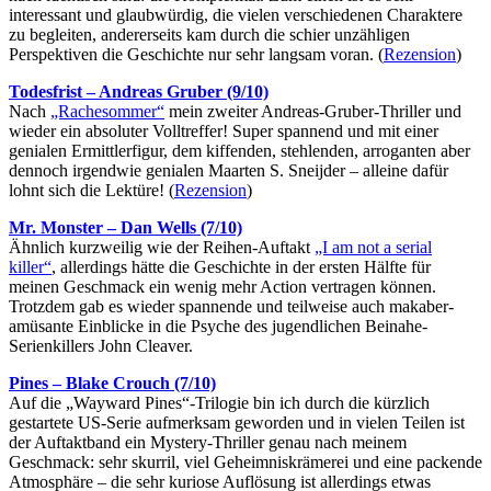
interessant und glaubwürdig, die vielen verschiedenen Charaktere
zu begleiten, andererseits kam durch die schier unzähligen
Perspektiven die Geschichte nur sehr langsam voran. (
Rezension
)
Todesfrist – Andreas Gruber (9/10)
Nach
„Rachesommer“
mein zweiter Andreas-Gruber-Thriller und
wieder ein absoluter Volltreffer! Super spannend und mit einer
genialen Ermittlerfigur, dem kiffenden, stehlenden, arroganten aber
dennoch irgendwie genialen Maarten S. Sneijder – alleine dafür
lohnt sich die Lektüre! (
Rezension
)
Mr. Monster – Dan Wells (7/10)
Ähnlich kurzweilig wie der Reihen-Auftakt
„I am not a serial
killer“
, allerdings hätte die Geschichte in der ersten Hälfte für
meinen Geschmack ein wenig mehr Action vertragen können.
Trotzdem gab es wieder spannende und teilweise auch makaber-
amüsante Einblicke in die Psyche des jugendlichen Beinahe-
Serienkillers John Cleaver.
Pines – Blake Crouch (7/10)
Auf die „Wayward Pines“-Trilogie bin ich durch die kürzlich
gestartete US-Serie aufmerksam geworden und in vielen Teilen ist
der Auftaktband ein Mystery-Thriller genau nach meinem
Geschmack: sehr skurril, viel Geheimniskrämerei und eine packende
Atmosphäre – die sehr kuriose Auflösung ist allerdings etwas