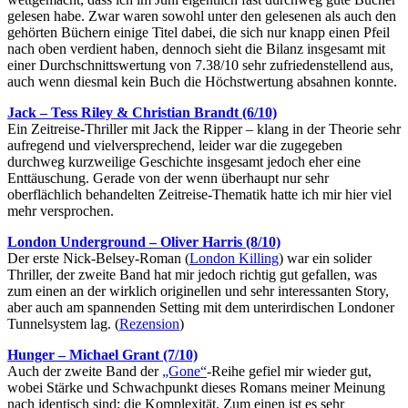
gelesen habe. Zwar waren sowohl unter den gelesenen als auch den
gehörten Büchern einige Titel dabei, die sich nur knapp einen Pfeil
nach oben verdient haben, dennoch sieht die Bilanz insgesamt mit
einer Durchschnittswertung von 7.38/10 sehr zufriedenstellend aus,
auch wenn diesmal kein Buch die Höchstwertung absahnen konnte.
Jack – Tess Riley & Christian Brandt (6/10)
Ein Zeitreise-Thriller mit Jack the Ripper – klang in der Theorie sehr
aufregend und vielversprechend, leider war die zugegeben
durchweg kurzweilige Geschichte insgesamt jedoch eher eine
Enttäuschung. Gerade von der wenn überhaupt nur sehr
oberflächlich behandelten Zeitreise-Thematik hatte ich mir hier viel
mehr versprochen.
London Underground – Oliver Harris (8/10)
Der erste Nick-Belsey-Roman (
London Killing
) war ein solider
Thriller, der zweite Band hat mir jedoch richtig gut gefallen, was
zum einen an der wirklich originellen und sehr interessanten Story,
aber auch am spannenden Setting mit dem unterirdischen Londoner
Tunnelsystem lag. (
Rezension
)
Hunger – Michael Grant (7/10)
Auch der zweite Band der
„Gone“
-Reihe gefiel mir wieder gut,
wobei Stärke und Schwachpunkt dieses Romans meiner Meinung
nach identisch sind: die Komplexität. Zum einen ist es sehr