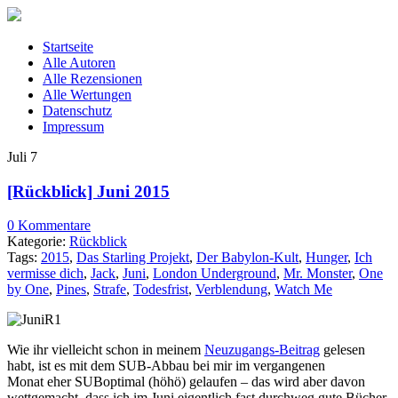
Startseite
Alle Autoren
Alle Rezensionen
Alle Wertungen
Datenschutz
Impressum
Juli
7
[Rückblick] Juni 2015
0 Kommentare
Kategorie:
Rückblick
Tags:
2015
,
Das Starling Projekt
,
Der Babylon-Kult
,
Hunger
,
Ich
vermisse dich
,
Jack
,
Juni
,
London Underground
,
Mr. Monster
,
One
by One
,
Pines
,
Strafe
,
Todesfrist
,
Verblendung
,
Watch Me
Wie ihr vielleicht schon in meinem
Neuzugangs-Beitrag
gelesen
habt, ist es mit dem SUB-Abbau bei mir im vergangenen
Monat eher SUBoptimal (höhö) gelaufen – das wird aber davon
wettgemacht, dass ich im Juni eigentlich fast durchweg gute Bücher