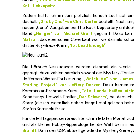
Monat
„Strafe“ von Hâkan Nesser und Paula Polanski
s
Kati Hiekkapelto
.
Zudem hatte ich im Juni plötzlich tierisch Lust auf ein
deshalb
„One by One“ von Chris Carter
bestellt. Nach lan
neuen „Gone“-Ausgaben bei The Book Depository entdeck
Band
„Hunger“ von Michael Grant
gegönnt. Dazu kam
Matson
, das ebenso ein Coverkauf war wie damals scho
dritter Roy-Grace-Krimi
„Not Dead Enough“
.
Die Hörbuch-Neuzugänge wurden diesmal ein wenig v
geprägt, dazu zählen nämlich sowohl der Mystery-Thrille
Jefferson-Winter-Fortsetzung
„Watch Me“ von James
Starling Projekt“ von Jeffery Deaver
. Dazu kamen no
Kommissar-Bröhmann-Krimi
„Tote Hunde beißen nicht
Schätzings Umwelt-Thriller
„Der Schwarm“
, bei dem ich
Story (die ich eigentlich schon längst mal gelesen habe
Stefan Kaminski freue.
Für die Mittagspausen brauchte ich im letzten Monat z
und als kleiner Hobby-Ripperologe fiel die Wahl bei mir a
Brandt
. Da in den USA aktuell gerade die Mystery-Serie 