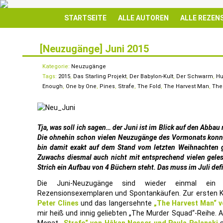
STARTSEITE
ALLE AUTOREN
ALLE REZEN
[Neuzugänge] Juni 2015
1
JULI
Kategorie:
Neuzugänge
Tags:
2015
,
Das Starling Projekt
,
Der Babylon-Kult
,
Der Schwarm
,
Hu
Enough
,
One by One
,
Pines
,
Strafe
,
The Fold
,
The Harvest Man
,
The
Tja, was soll ich sagen… der Juni ist im Blick auf den Abba
Die ohnehin schon vielen Neuzugänge des Vormonats konnt
bin damit exakt auf dem Stand vom letzten Weihnachten g
Zuwachs diesmal auch nicht mit entsprechend vielen gele
Strich ein Aufbau von 4 Büchern steht. Das muss im Juli def
Die Juni-Neuzugänge sind wieder einmal ein 
Rezensionsexemplaren und Spontankäufen. Zur ersten K
Peter Clines
und das langersehnte
„The Harvest Man“ v
mir heiß und innig geliebten „The Murder Squad“-Reihe. 