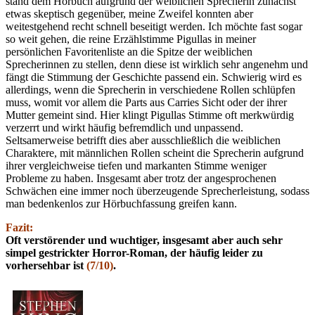
stand dem Hörbuch aufgrund der weiblichen Sprecherin zunächst
etwas skeptisch gegenüber, meine Zweifel konnten aber
weitestgehend recht schnell beseitigt werden. Ich möchte fast sogar
so weit gehen, die reine Erzählstimme Pigullas in meiner
persönlichen Favoritenliste an die Spitze der weiblichen
Sprecherinnen zu stellen, denn diese ist wirklich sehr angenehm und
fängt die Stimmung der Geschichte passend ein. Schwierig wird es
allerdings, wenn die Sprecherin in verschiedene Rollen schlüpfen
muss, womit vor allem die Parts aus Carries Sicht oder der ihrer
Mutter gemeint sind. Hier klingt Pigullas Stimme oft merkwürdig
verzerrt und wirkt häufig befremdlich und unpassend.
Seltsamerweise betrifft dies aber ausschließlich die weiblichen
Charaktere, mit männlichen Rollen scheint die Sprecherin aufgrund
ihrer vergleichweise tiefen und markanten Stimme weniger
Probleme zu haben. Insgesamt aber trotz der angesprochenen
Schwächen eine immer noch überzeugende Sprecherleistung, sodass
man bedenkenlos zur Hörbuchfassung greifen kann.
Fazit:
Oft verstörender und wuchtiger, insgesamt aber auch sehr
simpel gestrickter Horror-Roman, der häufig leider zu
vorhersehbar ist
(7/10)
.