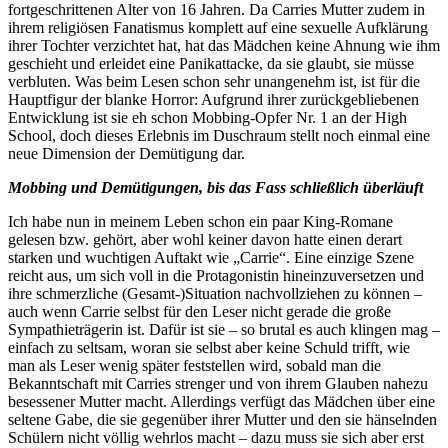
fortgeschrittenen Alter von 16 Jahren. Da Carries Mutter zudem in
ihrem religiösen Fanatismus komplett auf eine sexuelle Aufklärung
ihrer Tochter verzichtet hat, hat das Mädchen keine Ahnung wie ihm
geschieht und erleidet eine Panikattacke, da sie glaubt, sie müsse
verbluten. Was beim Lesen schon sehr unangenehm ist, ist für die
Hauptfigur der blanke Horror: Aufgrund ihrer zurückgebliebenen
Entwicklung ist sie eh schon Mobbing-Opfer Nr. 1 an der High
School, doch dieses Erlebnis im Duschraum stellt noch einmal eine
neue Dimension der Demütigung dar.
Mobbing und Demütigungen, bis das Fass schließlich überläuft
Ich habe nun in meinem Leben schon ein paar King-Romane
gelesen bzw. gehört, aber wohl keiner davon hatte einen derart
starken und wuchtigen Auftakt wie „Carrie“. Eine einzige Szene
reicht aus, um sich voll in die Protagonistin hineinzuversetzen und
ihre schmerzliche (Gesamt-)Situation nachvollziehen zu können –
auch wenn Carrie selbst für den Leser nicht gerade die große
Sympathieträgerin ist. Dafür ist sie – so brutal es auch klingen mag –
einfach zu seltsam, woran sie selbst aber keine Schuld trifft, wie
man als Leser wenig später feststellen wird, sobald man die
Bekanntschaft mit Carries strenger und von ihrem Glauben nahezu
besessener Mutter macht. Allerdings verfügt das Mädchen über eine
seltene Gabe, die sie gegenüber ihrer Mutter und den sie hänselnden
Schülern nicht völlig wehrlos macht – dazu muss sie sich aber erst