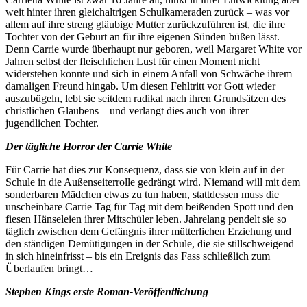
weit hinter ihren gleichaltrigen Schulkameraden zurück – was vor
allem auf ihre streng gläubige Mutter zurückzuführen ist, die ihre
Tochter von der Geburt an für ihre eigenen Sünden büßen lässt.
Denn Carrie wurde überhaupt nur geboren, weil Margaret White vor
Jahren selbst der fleischlichen Lust für einen Moment nicht
widerstehen konnte und sich in einem Anfall von Schwäche ihrem
damaligen Freund hingab. Um diesen Fehltritt vor Gott wieder
auszubügeln, lebt sie seitdem radikal nach ihren Grundsätzen des
christlichen Glaubens – und verlangt dies auch von ihrer
jugendlichen Tochter.
Der tägliche Horror der Carrie White
Für Carrie hat dies zur Konsequenz, dass sie von klein auf in der
Schule in die Außenseiterrolle gedrängt wird. Niemand will mit dem
sonderbaren Mädchen etwas zu tun haben, stattdessen muss die
unscheinbare Carrie Tag für Tag mit dem beißenden Spott und den
fiesen Hänseleien ihrer Mitschüler leben. Jahrelang pendelt sie so
täglich zwischen dem Gefängnis ihrer mütterlichen Erziehung und
den ständigen Demütigungen in der Schule, die sie stillschweigend
in sich hineinfrisst – bis ein Ereignis das Fass schließlich zum
Überlaufen bringt…
Stephen Kings erste Roman-Veröffentlichung