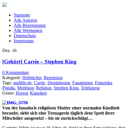
Startseite
Alle Autoren
Alle Rezensionen
Alle Wertungen
Datenschutz
Impressum
Dez.
16
[Gehört] Carrie – Stephen King
0 Kommentare
Kategorie:
Hörbücher
,
Rezension
Tags:
audible.de
,
Carrie
,
Demütigung
,
Fanatismus
,
Franziska
Pigulla
,
Mobbing
,
Religion
,
Stephen King
,
Telekinese
Genre:
Horror
,
Klassiker
Von der fanatisch religiösen Mutter einer normalen Kindheit
beraubt, sieht sich eine Teenagerin täglich dem Spott ihrer
Mitschüler ausgesetzt – bis sie zurückschlägt…
Carrietta White ist zwar 16 Jahre alt, hinkt in ihrer Entwicklung aber