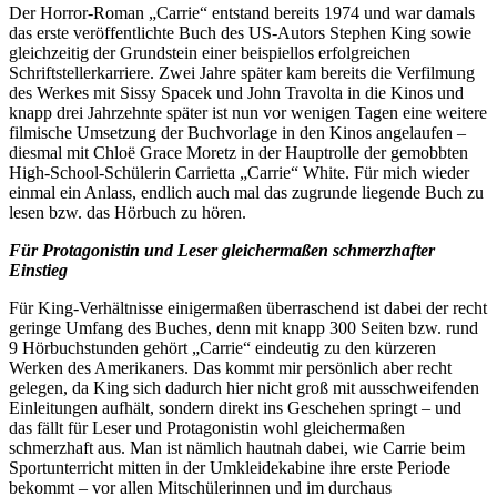
Der Horror-Roman „Carrie“ entstand bereits 1974 und war damals
das erste veröffentlichte Buch des US-Autors Stephen King sowie
gleichzeitig der Grundstein einer beispiellos erfolgreichen
Schriftstellerkarriere. Zwei Jahre später kam bereits die Verfilmung
des Werkes mit Sissy Spacek und John Travolta in die Kinos und
knapp drei Jahrzehnte später ist nun vor wenigen Tagen eine weitere
filmische Umsetzung der Buchvorlage in den Kinos angelaufen –
diesmal mit Chloë Grace Moretz in der Hauptrolle der gemobbten
High-School-Schülerin Carrietta „Carrie“ White. Für mich wieder
einmal ein Anlass, endlich auch mal das zugrunde liegende Buch zu
lesen bzw. das Hörbuch zu hören.
Für Protagonistin und Leser gleichermaßen schmerzhafter
Einstieg
Für King-Verhältnisse einigermaßen überraschend ist dabei der recht
geringe Umfang des Buches, denn mit knapp 300 Seiten bzw. rund
9 Hörbuchstunden gehört „Carrie“ eindeutig zu den kürzeren
Werken des Amerikaners. Das kommt mir persönlich aber recht
gelegen, da King sich dadurch hier nicht groß mit ausschweifenden
Einleitungen aufhält, sondern direkt ins Geschehen springt – und
das fällt für Leser und Protagonistin wohl gleichermaßen
schmerzhaft aus. Man ist nämlich hautnah dabei, wie Carrie beim
Sportunterricht mitten in der Umkleidekabine ihre erste Periode
bekommt – vor allen Mitschülerinnen und im durchaus