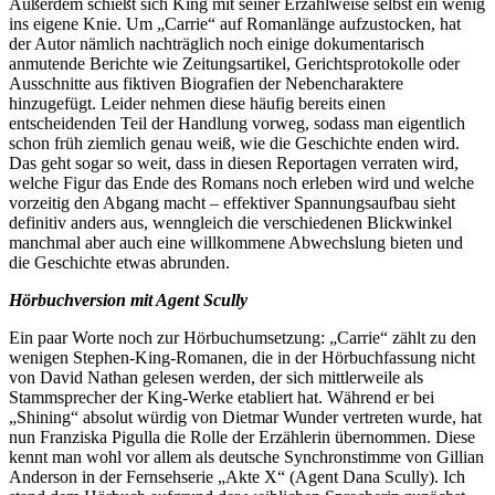
Außerdem schießt sich King mit seiner Erzählweise selbst ein wenig
ins eigene Knie. Um „Carrie“ auf Romanlänge aufzustocken, hat
der Autor nämlich nachträglich noch einige dokumentarisch
anmutende Berichte wie Zeitungsartikel, Gerichtsprotokolle oder
Ausschnitte aus fiktiven Biografien der Nebencharaktere
hinzugefügt. Leider nehmen diese häufig bereits einen
entscheidenden Teil der Handlung vorweg, sodass man eigentlich
schon früh ziemlich genau weiß, wie die Geschichte enden wird.
Das geht sogar so weit, dass in diesen Reportagen verraten wird,
welche Figur das Ende des Romans noch erleben wird und welche
vorzeitig den Abgang macht – effektiver Spannungsaufbau sieht
definitiv anders aus, wenngleich die verschiedenen Blickwinkel
manchmal aber auch eine willkommene Abwechslung bieten und
die Geschichte etwas abrunden.
Hörbuchversion mit Agent Scully
Ein paar Worte noch zur Hörbuchumsetzung: „Carrie“ zählt zu den
wenigen Stephen-King-Romanen, die in der Hörbuchfassung nicht
von David Nathan gelesen werden, der sich mittlerweile als
Stammsprecher der King-Werke etabliert hat. Während er bei
„Shining“ absolut würdig von Dietmar Wunder vertreten wurde, hat
nun Franziska Pigulla die Rolle der Erzählerin übernommen. Diese
kennt man wohl vor allem als deutsche Synchronstimme von Gillian
Anderson in der Fernsehserie „Akte X“ (Agent Dana Scully). Ich