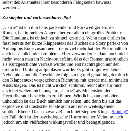
selbst des Ausmaßes ihrer besonderen Fähigkeiten bewusst
werden…
Zu simpler und vorhersehbarer Plot
„Carrie“ ist ein durchaus packender und kurzweiliger Horror-
Roman, hat in meinen Augen aber vor allem ein großes Problem:
Die Handlung ist einfach zu simpel gestrickt. Wenn man ehrlich ist,
fasst bereits der kurze Klappentext des Buches die Story perfekt von
Anfang bis Ende zusammen – denn viel mehr hat der Plot inhaltlich
auch tatsächlich nicht zu bieten. Hier verwundert es dann auch nicht
mehr, wenn man im Nachwort erfährt, dass der Roman ursprünglich
als Kurzgeschichte verfasst wurde und erst nachträglich auf den
dreifachen Umfang aufgeblasen wurde. Es gibt so gut wie keine
Nebenplots und die Geschichte folgt streng und geradlinig der durch
den Klappentext vorgegebenen Richtung, mit gerade mal minimalen
Ausschlägen. Das ist nicht wirklich schlimm, reicht aber für mich
auch bei weitem nicht aus, um „Carrie“ als Meilenstein der
Horrorliteratur bezeichnen zu können. Wirklich spannend oder
unheimlich ist das Buch nämlich nur selten, und dann bis auf das
explosive und drastische Finale auch auf einer weitestgehend
subtilen Ebene. Das ist zwar z.B. auch bei Stephen Kings
„Shining“
der Fall, dort ist der psychologische Horror meiner Meinung nach
jedoch um ein vielfaches wirkungsvoller und beängstigender.