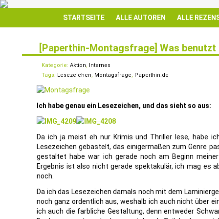
STARTSEITE
ALLE AUTOREN
ALLE REZEN
[Paperthin-Montagsfrage] Was benutzt 
12
AUG.
Kategorie:
Aktion
,
Internes
Tags:
Lesezeichen
,
Montagsfrage
,
Paperthin.de
Ich habe genau ein Lesezeichen, und das sieht so aus:
Da ich ja meist eh nur Krimis und Thriller lese, habe i
Lesezeichen gebastelt, das einigermaßen zum Genre pass
gestaltet habe war ich gerade noch am Beginn meiner
Ergebnis ist also nicht gerade spektakulär, ich mag es 
noch.
Da ich das Lesezeichen damals noch mit dem Laminiergerä
noch ganz ordentlich aus, weshalb ich auch nicht über e
ich auch die farbliche Gestaltung, denn entweder Schwa