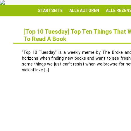
STARTSEITE
ALLE AUTOREN
ALLE REZEN
[Top 10 Tuesday] Top Ten Things That W
To Read A Book
18
APR.
“Top 10 Tuesday” is a weekly meme by The Broke and 
horizons when finding new books and want to see fresh i
some things we just can’t resist when we browse for ne
sick of love […]