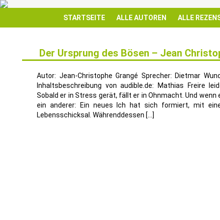
STARTSEITE
ALLE AUTOREN
ALLE REZEN
Der Ursprung des Bösen – Jean Christo
27
SEP.
Autor: Jean-Christophe Grangé Sprecher: Dietmar Wund
Inhaltsbeschreibung von audible.de: Mathias Freire leid
Sobald er in Stress gerät, fällt er in Ohnmacht. Und wenn 
ein anderer: Ein neues Ich hat sich formiert, mit ei
Lebensschicksal. Währenddessen […]