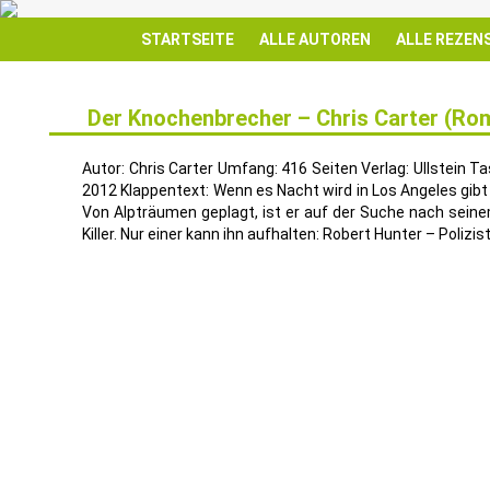
STARTSEITE
ALLE AUTOREN
ALLE REZEN
Der Knochenbrecher – Chris Carter (Ro
22
JULI
Autor: Chris Carter Umfang: 416 Seiten Verlag: Ullstein
2012 Klappentext: Wenn es Nacht wird in Los Angeles gibt 
Von Alpträumen geplagt, ist er auf der Suche nach seinem
Killer. Nur einer kann ihn aufhalten: Robert Hunter – Polizist